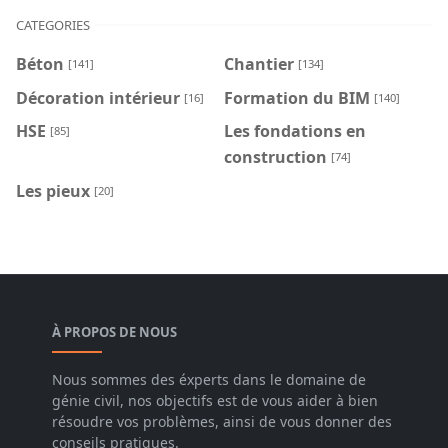
CATEGORIES
Béton
Chantier
[141]
[134]
Décoration intérieur
Formation du BIM
[16]
[140]
HSE
Les fondations en
[85]
construction
[74]
Les pieux
[20]
À PROPOS DE NOUS
Nous sommes des éxperts dans le domaine de
génie civil, nos objectifs est de vous aider à bien
résoudre vos problèmes, ainsi de vous donner des
conseils pratiques.