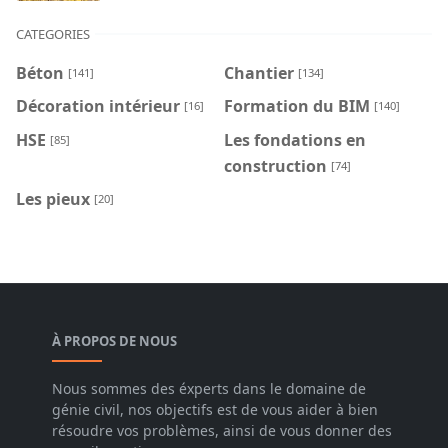
CATEGORIES
Béton
Chantier
[141]
[134]
Décoration intérieur
Formation du BIM
[16]
[140]
HSE
Les fondations en
[85]
construction
[74]
Les pieux
[20]
À PROPOS DE NOUS
Nous sommes des éxperts dans le domaine de
génie civil, nos objectifs est de vous aider à bien
résoudre vos problèmes, ainsi de vous donner des