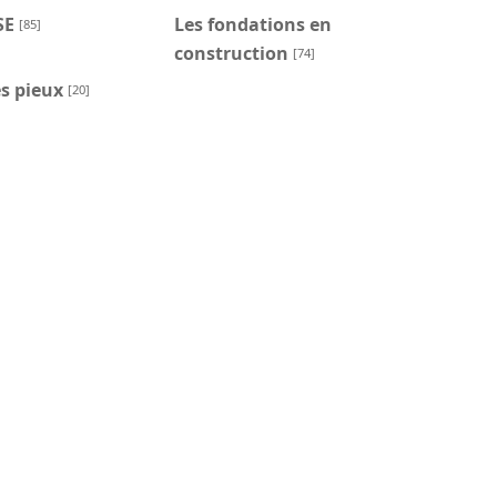
SE
Les fondations en
[85]
construction
[74]
s pieux
[20]