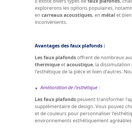
Il existe divers types de
faux plafonds
, cha
explorerons les options populaires, nota
en
carreaux acoustiques
, en
métal
et bien
inconvénients.
Avantages des faux plafonds :
Les faux plafonds
offrent de nombreux ava
thermique
et
acoustique
, la dissimulation
l'esthétique de la pièce et bien d'autres. N
.
Amélioration de l'esthétique :
Les faux plafonds
peuvent transformer l'a
supplémentaire de design. Vous pouvez ch
et de couleurs pour personnaliser l'esthéti
environnements esthétiquement agréables et