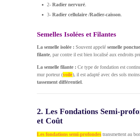
2-
Radier nervuré
.
3-
Radier cellulaire /Radier-caisson
.
Semelles Isolées et Filantes
La semelle isolée :
Souvent appelé
semelle ponctue
filante
, par contre il est bien localisé aux endroits p
La semelle filante :
Ce type de fondation est continue
mur porteur (
voile
), il est adapté avec des sols moi
tassement différentiel
.
2. Les Fondations Semi-profo
et Coût
Les fondations semi-profondes
transmettent au bon 