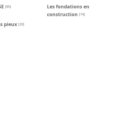
SE
Les fondations en
[85]
construction
[74]
s pieux
[20]