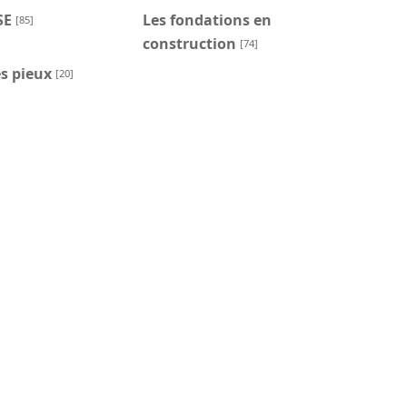
SE
Les fondations en
[85]
construction
[74]
s pieux
[20]