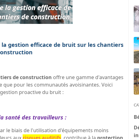
a gestion efficace de bruit sur les chantiers
construction
ntiers de construction
offre une gamme d'avantages
lace que pour les communautés avoisinantes. Voici
estion proactive du bruit :
CA
B
a santé des travailleurs :
D
r le biais de l'utilisation d'équipements moins
in
lleurs aux
risques auditifs
, contribue à la
protection