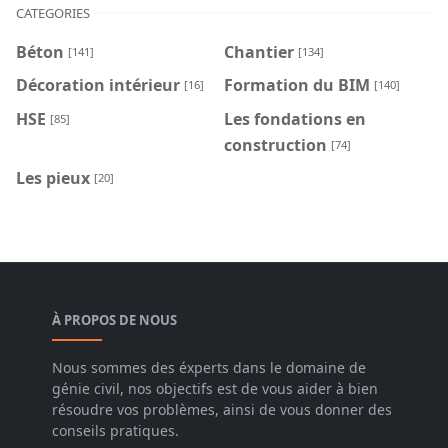
CATEGORIES
Béton
Chantier
[141]
[134]
Décoration intérieur
Formation du BIM
[16]
[140]
HSE
Les fondations en
[85]
construction
[74]
Les pieux
[20]
À PROPOS DE NOUS
Nous sommes des éxperts dans le domaine de
génie civil, nos objectifs est de vous aider à bien
résoudre vos problèmes, ainsi de vous donner des
conseils pratiques.