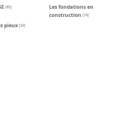
SE
Les fondations en
[85]
construction
[74]
s pieux
[20]