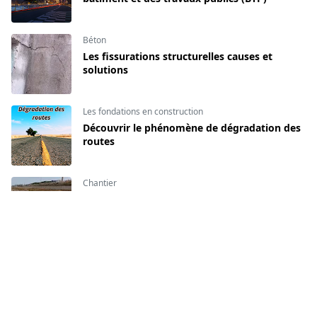
Béton
Les fissurations structurelles causes et
solutions
Les fondations en construction
Découvrir le phénomène de dégradation des
routes
Chantier
Comment ouvrir des réservations pour
passage des réseaux ?
CATEGORIES
Béton
Chantier
[141]
[134]
Décoration intérieur
Formation du BIM
[16]
[140]