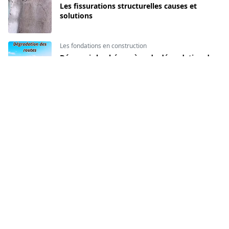
Les fissurations structurelles causes et
solutions
Les fondations en construction
Découvrir le phénomène de dégradation des
routes
Chantier
Comment ouvrir des réservations pour
passage des réseaux ?
CATEGORIES
Béton
Chantier
[141]
[134]
Décoration intérieur
Formation du BIM
[16]
[140]
HSE
Les fondations en
[85]
construction
[74]