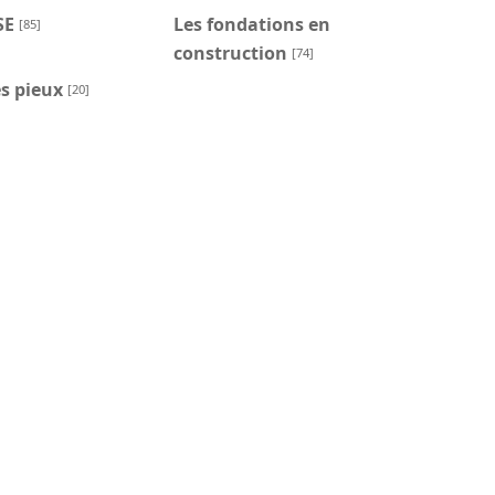
SE
Les fondations en
[85]
construction
[74]
s pieux
[20]