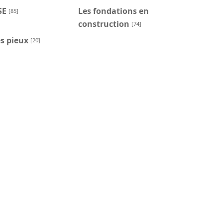
SE
Les fondations en
[85]
construction
[74]
s pieux
[20]