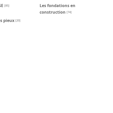
SE
Les fondations en
[85]
construction
[74]
s pieux
[20]