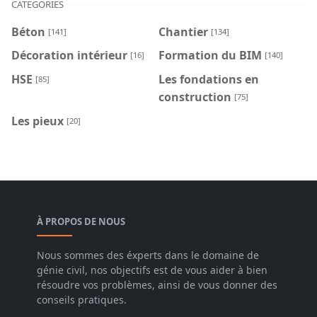
CATEGORIES
Béton
Chantier
[141]
[134]
Décoration intérieur
Formation du BIM
[16]
[140]
HSE
Les fondations en
[85]
construction
[75]
Les pieux
[20]
À PROPOS DE NOUS
Nous sommes des éxperts dans le domaine de
génie civil, nos objectifs est de vous aider à bien
résoudre vos problèmes, ainsi de vous donner des
conseils pratiques.