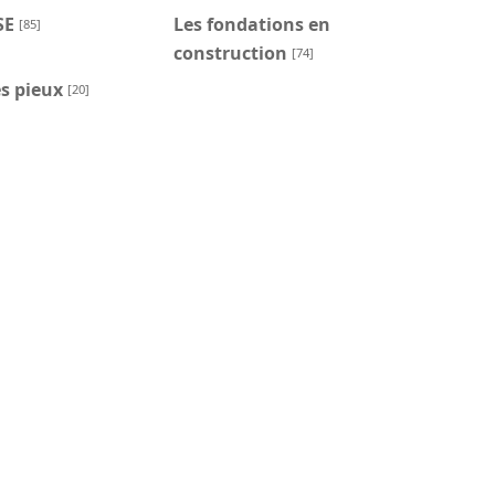
SE
Les fondations en
[85]
construction
[74]
s pieux
[20]