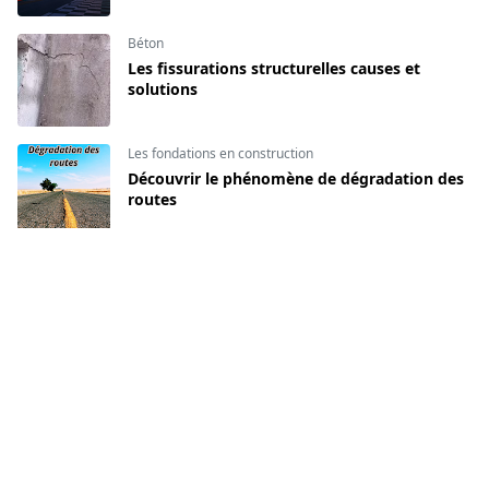
Béton
Les fissurations structurelles causes et
solutions
Les fondations en construction
Découvrir le phénomène de dégradation des
routes
Chantier
Comment ouvrir des réservations pour
passage des réseaux ?
CATEGORIES
Béton
Chantier
[141]
[134]
Décoration intérieur
Formation du BIM
[16]
[140]