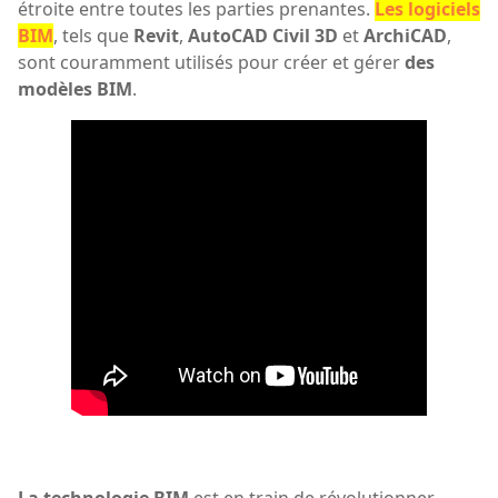
étroite entre toutes les parties prenantes.
Les logiciels
BIM
, tels que
Revit
,
AutoCAD
Civil 3D
et
ArchiCAD
,
sont couramment utilisés pour créer et gérer
des
modèles BIM
.
La technologie BIM
est en train de révolutionner