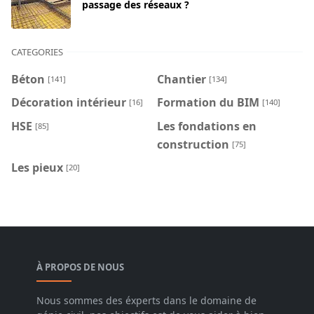
passage des réseaux ?
CATEGORIES
Béton
Chantier
[141]
[134]
Décoration intérieur
Formation du BIM
[16]
[140]
HSE
Les fondations en
[85]
construction
[75]
Les pieux
[20]
À PROPOS DE NOUS
Nous sommes des éxperts dans le domaine de