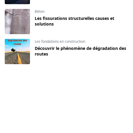
Béton
Les fissurations structurelles causes et
solutions
Les fondations en construction
Découvrir le phénomène de dégradation des
routes
Chantier
Comment ouvrir des réservations pour
passage des réseaux ?
CATEGORIES
Béton
Chantier
[141]
[134]
Décoration intérieur
Formation du BIM
[16]
[140]