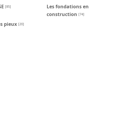
SE
Les fondations en
[85]
construction
[74]
s pieux
[20]