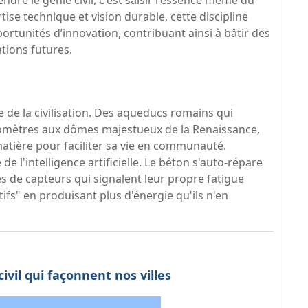
ndre le génie civil, c'est saisir l'essence même du
se technique et vision durable, cette discipline
ortunités d’innovation, contribuant ainsi à bâtir des
ations futures.
le de la civilisation. Des aqueducs romains qui
ilomètres aux dômes majestueux de la Renaissance,
tière pour faciliter sa vie en communauté.
 de l'intelligence artificielle. Le béton s'auto-répare
és de capteurs qui signalent leur propre fatigue
tifs" en produisant plus d'énergie qu'ils n'en
civil qui façonnent nos villes