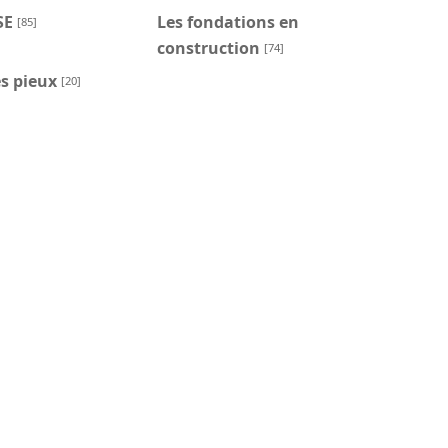
SE
Les fondations en
[85]
construction
[74]
s pieux
[20]