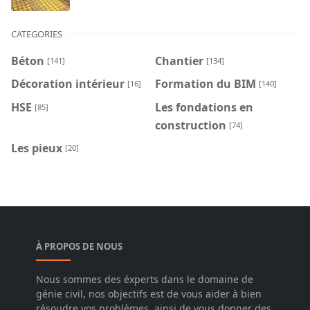
CATEGORIES
Béton
Chantier
[141]
[134]
Décoration intérieur
Formation du BIM
[16]
[140]
HSE
Les fondations en
[85]
construction
[74]
Les pieux
[20]
À PROPOS DE NOUS
Nous sommes des éxperts dans le domaine de
génie civil, nos objectifs est de vous aider à bien
résoudre vos problèmes, ainsi de vous donner des