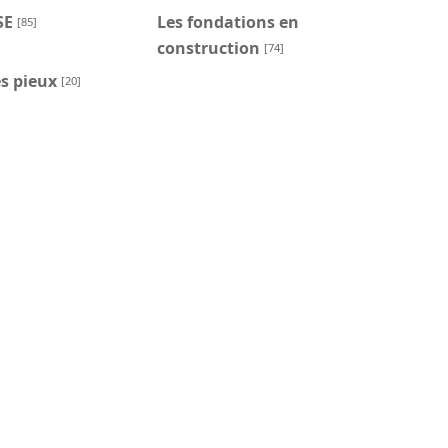
SE
Les fondations en
[85]
construction
[74]
s pieux
[20]