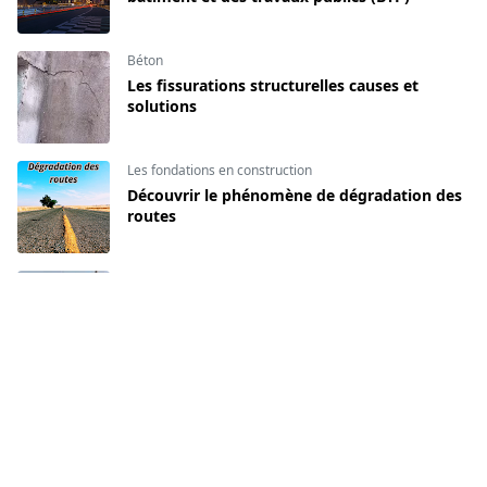
Béton
Les fissurations structurelles causes et
solutions
Les fondations en construction
Découvrir le phénomène de dégradation des
routes
Chantier
Comment ouvrir des réservations pour
passage des réseaux ?
CATEGORIES
Béton
Chantier
[141]
[134]
Décoration intérieur
Formation du BIM
[16]
[140]