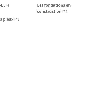
SE
Les fondations en
[85]
construction
[74]
s pieux
[20]