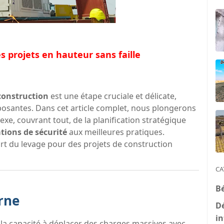
s projets en hauteur sans faille
 construction
est une étape cruciale et délicate,
imposantes. Dans cet article complet, nous plongerons
exe, couvrant tout, de la planification stratégique
tions de sécurité
aux meilleures pratiques.
t du levage pour des projets de construction
CA
B
rne
D
in
, la capacité à déplacer des charges massives avec